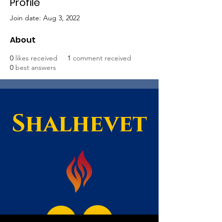
Profile
Join date: Aug 3, 2022
About
0
likes received
1
comment received
0
best answers
Shalhevet